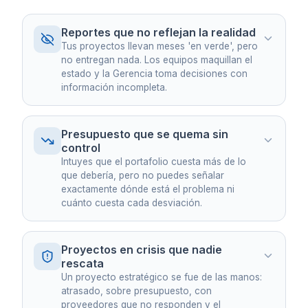
Reportes que no reflejan la realidad
Tus proyectos llevan meses 'en verde', pero
no entregan nada. Los equipos maquillan el
estado y la Gerencia toma decisiones con
información incompleta.
Presupuesto que se quema sin
control
Intuyes que el portafolio cuesta más de lo
que debería, pero no puedes señalar
exactamente dónde está el problema ni
cuánto cuesta cada desviación.
EJEMPLO REAL
Un banco descubrió que 3 de sus 8 proyectos
estratégicos llevaban 6 meses reportando avance
sin entregables reales verificables.
Proyectos en crisis que nadie
rescata
Un proyecto estratégico se fue de las manos:
atrasado, sobre presupuesto, con
EJEMPLO REAL
proveedores que no responden y el