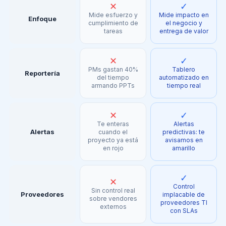
✕
✓
Mide esfuerzo y
Mide impacto en
Enfoque
cumplimiento de
el negocio y
tareas
entrega de valor
✕
✓
PMs gastan 40%
Tablero
Reportería
del tiempo
automatizado en
armando PPTs
tiempo real
✕
✓
Te enteras
Alertas
Alertas
cuando el
predictivas: te
proyecto ya está
avisamos en
en rojo
amarillo
✓
✕
Control
Sin control real
Proveedores
implacable de
sobre vendores
proveedores TI
externos
con SLAs