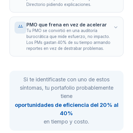
Directorio pidiendo explicaciones.
Una empresa de energía tenía USD 2M en
sobrecostos distribuidos en 12 proyectos que
nadie había consolidado ni alertado.
PMO que frena en vez de acelerar
Tu PMO se convirtió en una auditoría
burocrática que mide esfuerzo, no impacto.
Los PMs gastan 40% de su tiempo armando
reportes en vez de destrabar problemas.
EJEMPLO REAL
Un proyecto de transformación digital llevaba 8
meses de atraso. En 30 días lo re-baselineamos
y recuperamos la confianza del Directorio.
Si te identificaste con uno de estos
síntomas, tu portafolio probablemente
EJEMPLO REAL
tiene
En una empresa de retail, los PMs dedicaban 2
oportunidades de eficiencia del 20% al
días a la semana a preparar reportes que nadie
leía. Automatizamos la reportería y liberamos ese
40%
tiempo para gestión real.
en tiempo y costo.