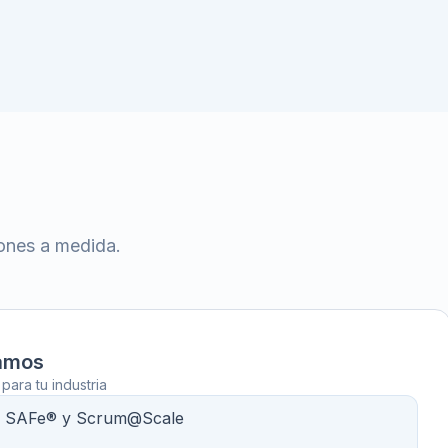
iones a medida.
amos
ara tu industria
e SAFe® y Scrum@Scale