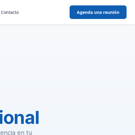
Contacto
Agenda una reunión
n
ional
encia en tu