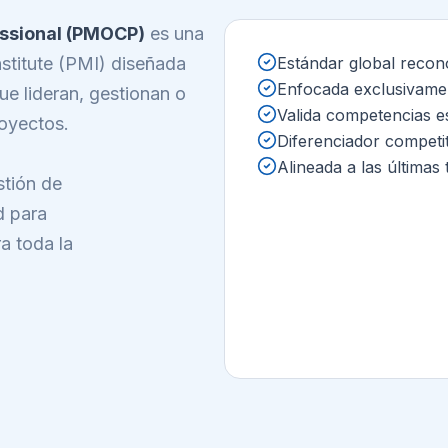
essional (PMOCP)
es una
stitute (PMI) diseñada
Estándar global recon
Enfocada exclusivame
ue lideran, gestionan o
Valida competencias es
royectos.
Diferenciador competi
Alineada a las última
stión de
d para
a toda la