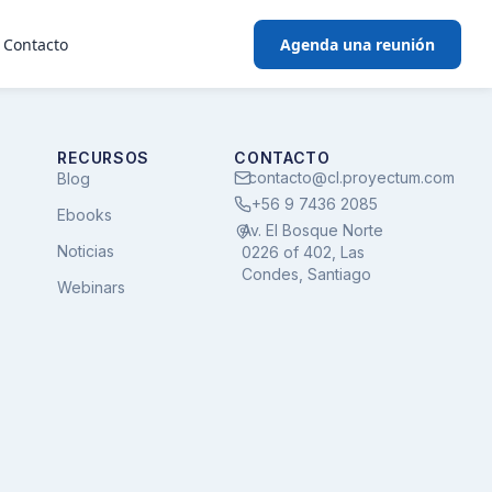
s
Contacto
Agenda una reunión
RECURSOS
CONTACTO
contacto@cl.proyectum.com
Blog
+56 9 7436 2085
Ebooks
Av. El Bosque Norte
Noticias
0226 of 402, Las
Condes, Santiago
Webinars