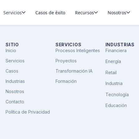
O y mejoramiento de proceso
Servicios
Casos de éxito
Recursos
Nosotros
SITIO
SERVICIOS
INDUSTRIAS
Inicio
Procesos Inteligentes
Financiera
Servicios
Proyectos
Energía
Casos
Transformación IA
Retail
Industrias
Formación
Industria
Nosotros
Tecnología
Contacto
Educación
Política de Privacidad